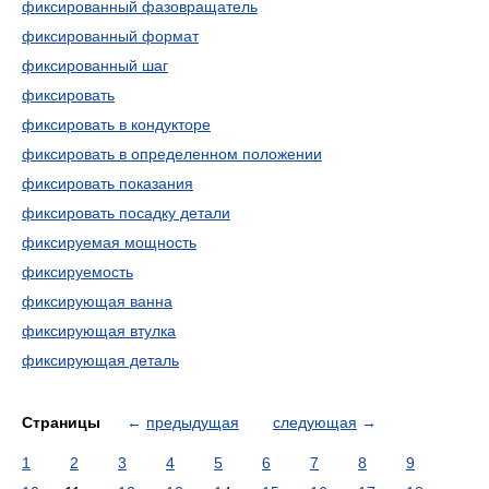
фиксированный фазовращатель
фиксированный формат
фиксированный шаг
фиксировать
фиксировать в кондукторе
фиксировать в определенном положении
фиксировать показания
фиксировать посадку детали
фиксируемая мощность
фиксируемость
фиксирующая ванна
фиксирующая втулка
фиксирующая деталь
Страницы
←
предыдущая
следующая
→
1
2
3
4
5
6
7
8
9